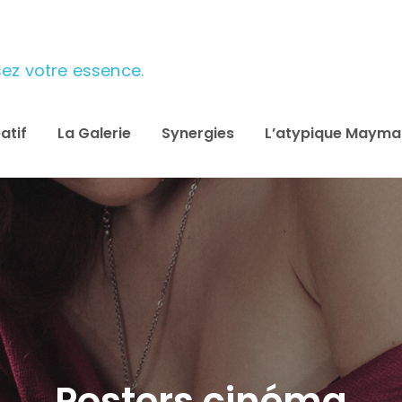
ulsez votre essence.
atif
La Galerie
Synergies
L’atypique Maym
Posters cinéma