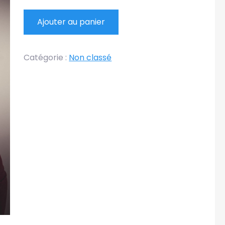
quantité
Ajouter au panier
de
Posters
Catégorie :
Non classé
cinéma