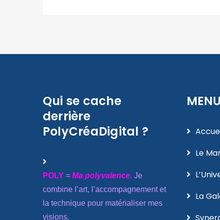
Qui se cache
MEN
derrière
PolyCréaDigital ?
Accuei
Le Man
L’Univ
POLY
=
Ma polyvalence.
Je
combine l’art, l’accompagnement et
La Gal
la technique pour matérialiser mes
Syner
visions.