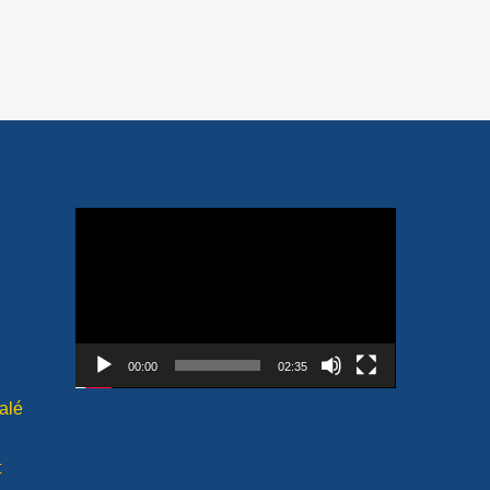
Lecteur
vidéo
00:00
02:35
alé
t