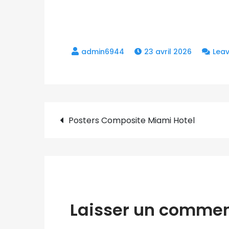
23 avril 2026
Lea
Navigation
Posters Composite Miami Hotel
de
l’article
Laisser un commen