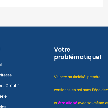
U
Votre
problématique!
l
ifeste
Vaincre sa timidité, prendre
ers Créatif
confiance en soi sans l’égo déc
erie
et
être aligné
avec soi-même e
gies