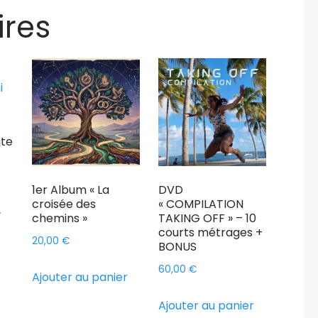
ires
ite
1er Album « La
DVD
croisée des
« COMPILATION
r
chemins »
TAKING OFF » – 10
courts métrages +
20,00
€
BONUS
60,00
€
Ajouter au panier
Ajouter au panier