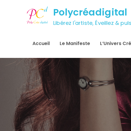
Skip
Polycréadigital
to
content
Libérez l'artiste, Éveillez & p
Accueil
Le Manifeste
L’Univers Cré