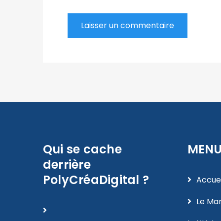
Qui se cache
MEN
derrière
PolyCréaDigital ?
Accuei
Le Man