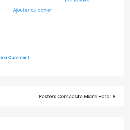
Ajouter au panier
r
on
ve a Comment
Tote
Bag
« Faire
briller
Posters Composite Miami Hotel
la
lumière
sur
l’invisible »