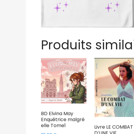
Produits simila
BD Elvina May
Enquêtrice malgré
elle Tome1
Livre LE COMBAT
D’UNE VIE