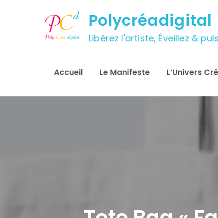
Skip
Polycréadigital
to
content
Libérez l'artiste, Éveillez & p
Accueil
Le Manifeste
L’Univers Cré
Tote Bag « Fai