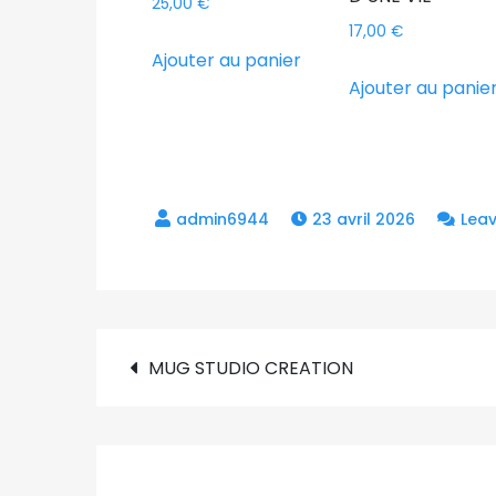
25,00
€
17,00
€
Ajouter au panier
Ajouter au panie
23 avril 2026
Lea
Navigation
MUG STUDIO CREATION
de