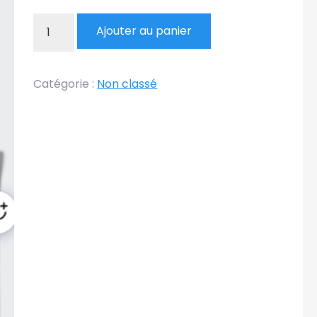
quantité
Ajouter au panier
de
Tote
Bag
Catégorie :
Non classé
"Faire
briller
la
lumière
sur
l'invisible"