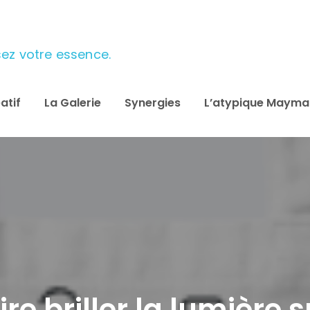
ulsez votre essence.
atif
La Galerie
Synergies
L’atypique Maym
re briller la lumière su