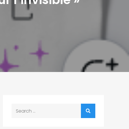
Search
for: