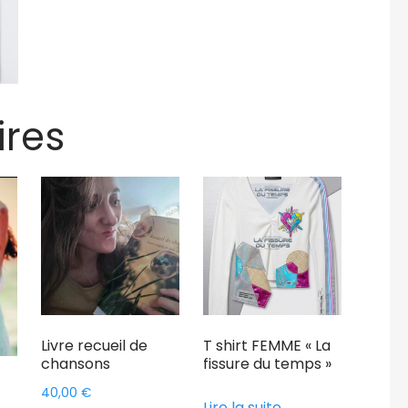
ires
Livre recueil de
T shirt FEMME « La
chansons
fissure du temps »
40,00
€
Lire la suite