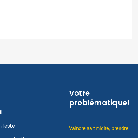
U
Votre
problématique!
l
ifeste
Vaincre sa timidité, prendre