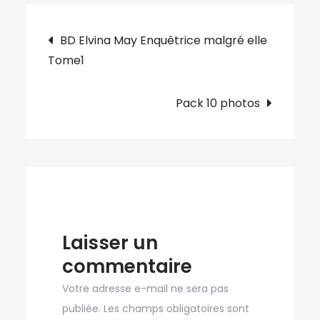
croisée
Navigation
des
BD Elvina May Enquêtrice malgré elle
chemins »
Tome1
de
l’article
Pack 10 photos
Laisser un
commentaire
Votre adresse e-mail ne sera pas
publiée.
Les champs obligatoires sont