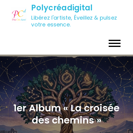
Skip
Polycréadigital
to
Libérez l'artiste, Éveillez & pulsez
content
votre essence.
1er Album « La croisée
des chemins »