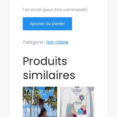
1 en stock (peut être commandé)
quantité
Ajouter au panier
de
1er
Catégorie :
Non classé
Album
"La
Produits
croisée
des
similaires
chemins"