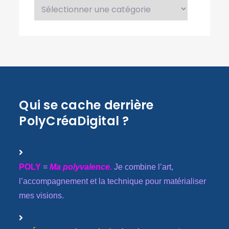
Catégories
Qui se cache derrière
PolyCréaDigital ?
POLY
=
Ma polyvalence.
Je combine l’art,
l’accompagnement et la technique pour matérialiser
mes visions.